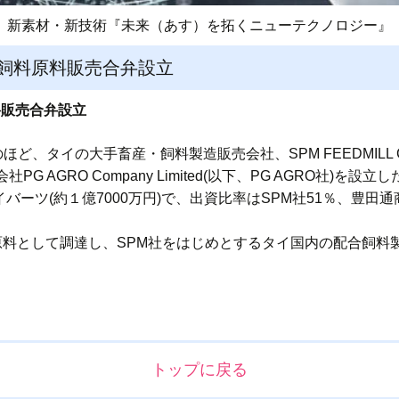
新素材・新技術『未来（あす）を拓くニューテクノロジー』
と飼料原料販売合弁設立
料販売合弁設立
ど、タイの大手畜産・飼料製造販売会社、SPM FEEDMILL Co
AGRO Company Limited(以下、PG AGRO社)を設立し
バーツ(約１億7000万円)で、出資比率はSPM社51％、豊田通商25％、T
料原料として調達し、SPM社をはじめとするタイ国内の配合飼
トップに戻る