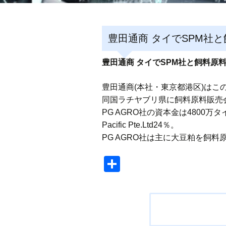
豊田通商 タイでSPM社
豊田通商 タイでSPM社と飼料原
豊田通商(本社・東京都港区)はこのほ
同国ラチヤブリ県に飼料原料販売会社PG 
PG AGRO社の資本金は4800万タイ
Pacific Pte.Ltd24％。
PG AGRO社は主に大豆粕を飼
共
有
投
稿
ナ