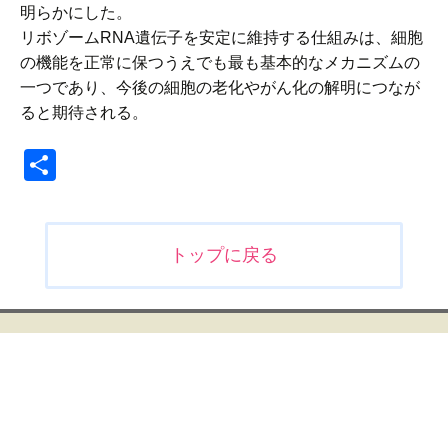
明らかにした。
リボゾームRNA遺伝子を安定に維持する仕組みは、細胞
の機能を正常に保つうえでも最も基本的なメカニズムの
一つであり、今後の細胞の老化やがん化の解明につなが
ると期待される。
共
有
投
トップに戻る
稿
ナ
ビ
ゲ
ー
シ
ョ
ン