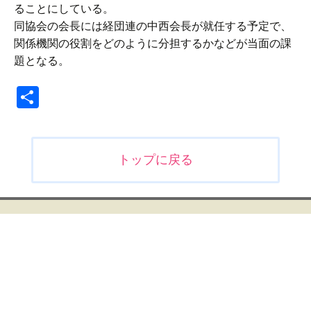
ることにしている。
同協会の会長には経団連の中西会長が就任する予定で、
関係機関の役割をどのように分担するかなどが当面の課
題となる。
共
有
投
トップに戻る
稿
ナ
ビ
ゲ
ー
シ
ョ
ン