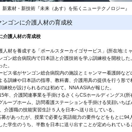
新素材・新技術『未来（あす）を拓くニューテクノロジー』
ヤンゴンに介護人材の育成校
に介護人材の育成校
護人材を養成する「ポールスターカイゴサービス」(所在地:ミ
ンゴン総合病院内で日本語と介護技術を学ぶ訓練校を開校した。
った。
ービス省がヤンゴン総合病院内の施設とミャンマー看護師など
よる訓練や日本語の指導、教科書、介護用具の提供を行う形で
練校が設けられるのは初めて。NNA ASIAが報じた。
15年、介護関連事業を手掛けるさくらCSホールディングス(所
グループホーム、訪問看護ステーションを手掛ける笑顔いちばん
降、介護職の技能実習生計５人を日本へ送り出している。
の応募があったが、授業で必要な英語能力の要件などをもとに94
した学生のうち、半数を日本に送り出すことが定められている