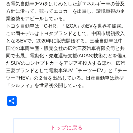
る電気自動車(EV)をはじめとした新エネルギー車の普及
方針に沿って、競ってエコカーを出展し、環境重視の企
業姿勢をアピールしている。
トヨタ自動車は「C-HR」「IZOA」のEVを世界初披露。
この両モデルはトヨタブランドとして、中国市場初投入
となるEVで、2020年に販売開始する。三菱自動車は中
国での車両生産・販売会社の広汽三菱汽車有限公司と共
同で出展。電動化・先進運転支援(ADAS)技術などを備え
たSUVのコンセプトカーをアジア初投入するほか、広汽
三菱ブランドとして電動車SUV「チーツーEV」と「チー
ツーPHEV」の２台を出品している。日産自動車は新型
「シルフィ」を世界初公開している。
共
有
投
トップに戻る
稿