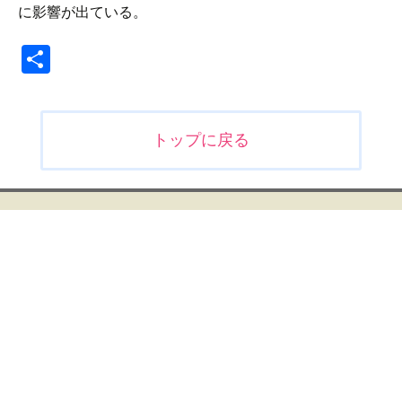
に影響が出ている。
共
有
投
トップに戻る
稿
ナ
ビ
ゲ
ー
シ
ョ
ン