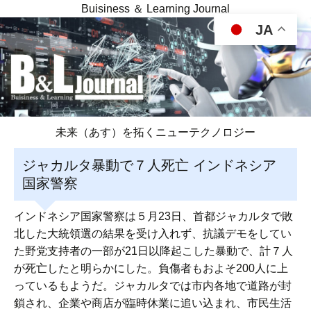
Buisiness ＆ Learning Journal
JA
未来（あす）を拓くニューテクノロジー
ジャカルタ暴動で７人死亡 インドネシア
国家警察
インドネシア国家警察は５月23日、首都ジャカルタで敗
北した大統領選の結果を受け入れず、抗議デモをしてい
た野党支持者の一部が21日以降起こした暴動で、計７人
が死亡したと明らかにした。負傷者もおよそ200人に上
っているもようだ。ジャカルタでは市内各地で道路が封
鎖され、企業や商店が臨時休業に追い込まれ、市民生活