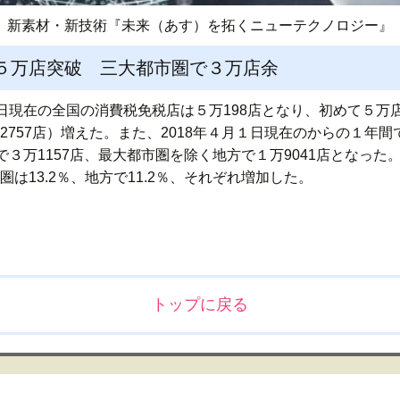
新素材・新技術『未来（あす）を拓くニューテクノロジー』
５万店突破 三大都市圏で３万店余
現在の全国の消費税免税店は５万198店となり、初めて５万店を
757店）増えた。また、2018年４月１日現在のからの１年間では1
３万1157店、最大都市圏を除く地方で１万9041店となった。
圏は13.2％、地方で11.2％、それぞれ増加した。
トップに戻る