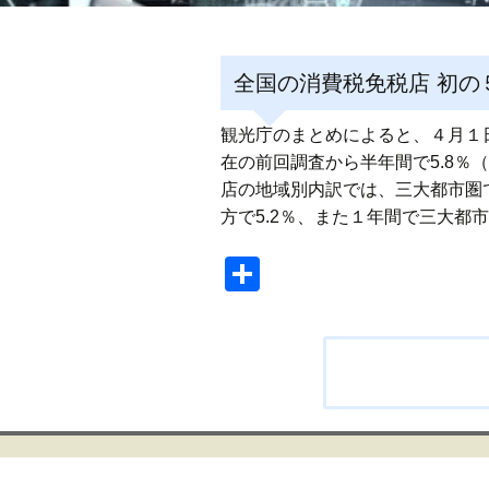
全国の消費税免税店 初の
観光庁のまとめによると、４月１日
在の前回調査から半年間で5.8％（2
店の地域別内訳では、三大都市圏で
方で5.2％、また１年間で三大都市
共
有
投
稿
ナ
ビ
ゲ