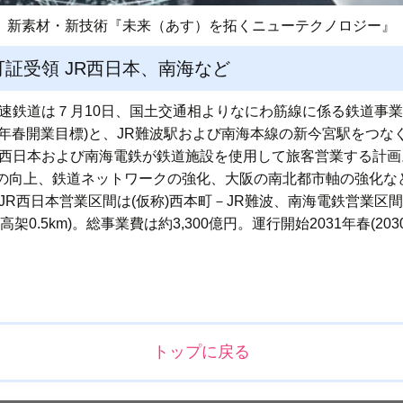
新素材・新技術『未来（あす）を拓くニューテクノロジー』
証受領 JR西日本、南海など
高速鉄道は７月10日、国土交通相よりなにわ筋線に係る鉄道事
023年春開業目標)と、JR難波駅および南海本線の新今宮駅をつ
R西日本および南海電鉄が鉄道施設を使用して旅客営業する計
の向上、鉄道ネットワークの強化、大阪の南北都市軸の強化な
、JR西日本営業区間は(仮称)西本町－JR難波、南海電鉄営業区間
km、高架0.5km)。総事業費は約3,300億円。運行開始2031年春(2
トップに戻る