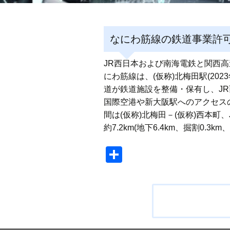
なにわ筋線の鉄道事業許可
JR西日本および南海電鉄と関西
にわ筋線は、(仮称)北梅田駅(2
道が鉄道施設を整備・保有し、J
国際空港や新大阪駅へのアクセス
間は(仮称)北梅田－(仮称)西本町
約7.2km(地下6.4km、掘割0.3
共
有
投
稿
ナ