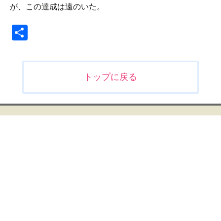
が、この達成は遠のいた。
共
有
投
トップに戻る
稿
ナ
ビ
ゲ
ー
シ
ョ
ン