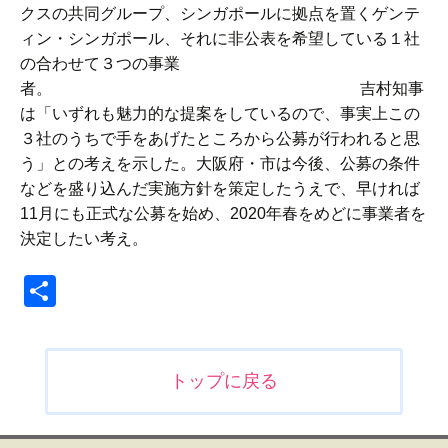
クスの共同グループ、シンガポールに拠点を置くゲンテ
ィン・シンガポール、それに非公表を希望している１社
の合わせて３つの事業
者。 吉村知事
は「いずれも魅力的な提案をしているので、事実上この
３社のうちで手をあげたところから公募が行われると思
う」との考えを示した。大阪府・市は今後、公募の条件
などを盛り込んだ実施方針を策定したうえで、早ければ
11月にも正式な公募を始め、2020年春をめどに事業者を
決定したい考え。
共
有
投
トップに戻る
稿
ナ
ビ