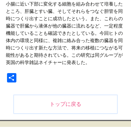
小腸に近い下部に変化する細胞を組み合わせて培養した
ところ、肝臓とすい臓、そしてそれらをつなぐ胆管を同
時につくり出すことに成功したという。また、これらの
臓器で肝臓から液体が他の臓器に流れるなど、一定程度
機能していることも確認できたとしている。今回ヒトの
体内の環境と同様に、複雑に絡み合った複数の臓器を同
時につくり出す新たな方法で、将来の移植につながる可
能性があると期待されている。この研究は同グループが
英国の科学雑誌ネイチャーに発表した。
共
有
投
トップに戻る
稿
ナ
ビ
ゲ