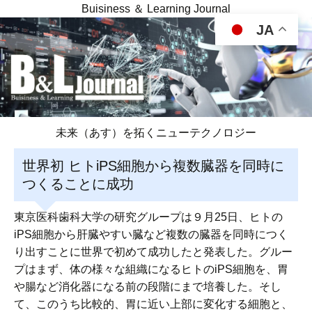
Buisiness ＆ Learning Journal
JA
未来（あす）を拓くニューテクノロジー
世界初 ヒトiPS細胞から複数臓器を同時に
つくることに成功
東京医科歯科大学の研究グループは９月25日、ヒトの
iPS細胞から肝臓やすい臓など複数の臓器を同時につく
り出すことに世界で初めて成功したと発表した。グルー
プはまず、体の様々な組織になるヒトのiPS細胞を、胃
や腸など消化器になる前の段階にまで培養した。そし
て、このうち比較的、胃に近い上部に変化する細胞と、