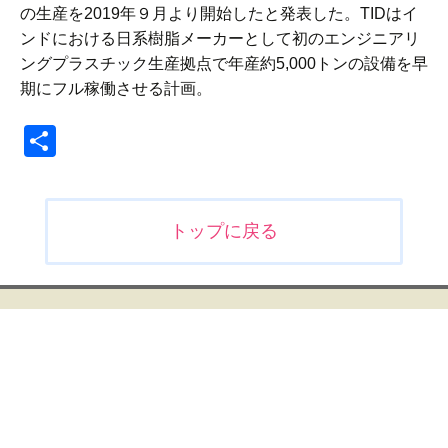
の生産を2019年９月より開始したと発表した。TIDはイ
ンドにおける日系樹脂メーカーとして初のエンジニアリ
ングプラスチック生産拠点で年産約5,000トンの設備を早
期にフル稼働させる計画。
共
有
投
トップに戻る
稿
ナ
ビ
ゲ
ー
シ
ョ
ン