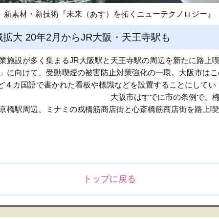
新素材・新技術『未来（あす）を拓くニューテクノロジー』
拡大 20年2月からJR大阪・天王寺駅も
商業施設が多く集まるJR大阪駅と天王寺駅の周辺を新たに路上
万博」に向けて、受動喫煙の被害防止対策強化の一環。大阪市は
ど４カ国語で書かれた看板や標識などを設置することにしてい
でに市の条例で、梅田から難波まで
R京橋駅周辺、ミナミの戎橋筋商店街と心斎橋筋商店街を路上
トップに戻る