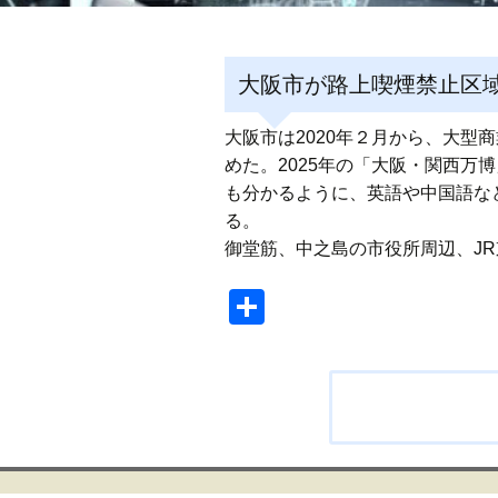
大阪市が路上喫煙禁止区域
大阪市は2020年２月から、大型
めた。2025年の「大阪・関西
も分かるように、英語や中国語な
る。 大阪市はす
御堂筋、中之島の市役所周辺、J
共
有
投
稿
ナ
ビ