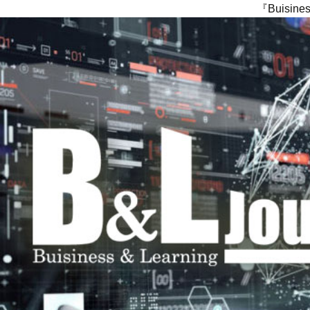
『Buisi