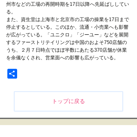
州市などの工場の再開時期を17日以降へ先延ばししてい
る。
また、資生堂は上海市と北京市の工場の操業を17日まで
停止するとしている。このほか、流通・小売業へも影響
が広がっている。「ユニクロ」「ジーユー」などを展開
するファーストリテイリングは中国のおよそ750店舗の
うち、２月７日時点でほぼ半数にあたる370店舗が休業
を余儀なくされ、営業面への影響も広がっている。
共
有
投
トップに戻る
稿
ナ
ビ
ゲ
ー