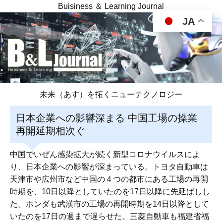
Buisiness ＆ Learning Journal
JA
未来（あす）を拓くニューテクノロジー
日本企業への影響深まる 中国工場の操業
再開延期相次ぐ
中国でいぜん感染拡大が続く新型コロナウイルスによ
り、日本企業への影響が深まっている。トヨタ自動車は
天津市や広州市など中国の４つの都市にある工場の再開
時期を、10日以降としていたのを17日以降に先延ばしし
た。ホンダも武漢市の工場の再開時期を14日以降として
いたのを17日の週まで遅らせた。三菱自動車も福建省福