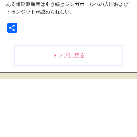
ある短期渡航者は引き続きシンガポールへの入国および
トランジットが認められない。
共
有
投
トップに戻る
稿
ナ
ビ
ゲ
ー
シ
ョ
ン