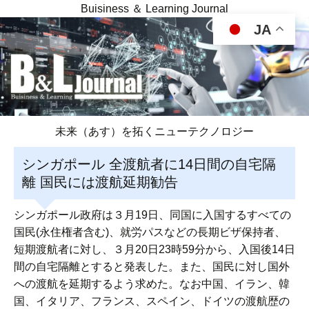
Buisiness ＆ Learning Journal
JA
未来（あす）を拓くニューテクノロジー
シンガポール 全渡航者に14日間の自宅隔
離 国民には渡航延期勧告
シンガポール政府は３月19日、同国に入国するすべての
国民(永住権者含む)、就労パスなどの長期ビザ保持者、
短期渡航者に対し、３月20日23時59分から、入国後14日
間の自宅隔離とすると発表した。また、国民に対し国外
への渡航を延期するよう求めた。なお中国、イラン、韓
国、イタリア、フランス、スペイン、ドイツの渡航歴の