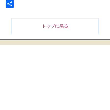
共
有
投
トップに戻る
稿
ナ
ビ
ゲ
ー
シ
ョ
ン