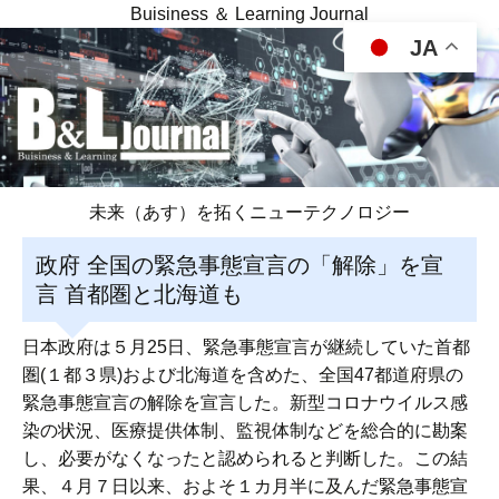
Buisiness ＆ Learning Journal
JA
未来（あす）を拓くニューテクノロジー
政府 全国の緊急事態宣言の「解除」を宣
言 首都圏と北海道も
日本政府は５月25日、緊急事態宣言が継続していた首都
圏(１都３県)および北海道を含めた、全国47都道府県の
緊急事態宣言の解除を宣言した。新型コロナウイルス感
染の状況、医療提供体制、監視体制などを総合的に勘案
し、必要がなくなったと認められると判断した。この結
果、４月７日以来、およそ１カ月半に及んだ緊急事態宣