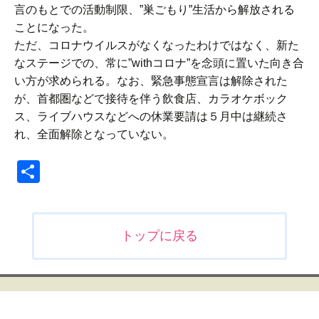
言のもとでの活動制限、”巣ごもり”生活から解放される
ことになった。
ただ、コロナウイルスがなくなったわけではなく、新た
なステージでの、常に”withコロナ”を念頭に置いた向き合
い方が求められる。なお、緊急事態宣言は解除された
が、首都圏などで接待を伴う飲食店、カラオケボック
ス、ライブハウスなどへの休業要請は５月中は継続さ
れ、全面解除となっていない。
共
有
投
トップに戻る
稿
ナ
ビ
ゲ
ー