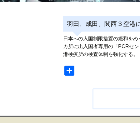
羽田、成田、関西３空港に
日本への入国制限措置の緩和をめ
カ所に出入国者専用の「PCRセ
港検疫所の検査体制を強化する。
共
有
投
稿
ナ
ビ
ゲ
ー