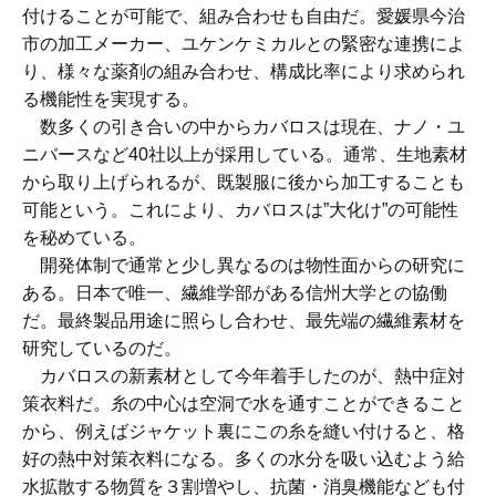
付けることが可能で、組み合わせも自由だ。愛媛県今治
市の加工メーカー、ユケンケミカルとの緊密な連携によ
り、様々な薬剤の組み合わせ、構成比率により求められ
る機能性を実現する。
数多くの引き合いの中からカバロスは現在、ナノ・ユ
ニバースなど40社以上が採用している。通常、生地素材
から取り上げられるが、既製服に後から加工することも
可能という。これにより、カバロスは”大化け”の可能性
を秘めている。
開発体制で通常と少し異なるのは物性面からの研究に
ある。日本で唯一、繊維学部がある信州大学との協働
だ。最終製品用途に照らし合わせ、最先端の繊維素材を
研究しているのだ。
カバロスの新素材として今年着手したのが、熱中症対
策衣料だ。糸の中心は空洞で水を通すことができること
から、例えばジャケット裏にこの糸を縫い付けると、格
好の熱中対策衣料になる。多くの水分を吸い込むよう給
水拡散する物質を３割増やし、抗菌・消臭機能なども付