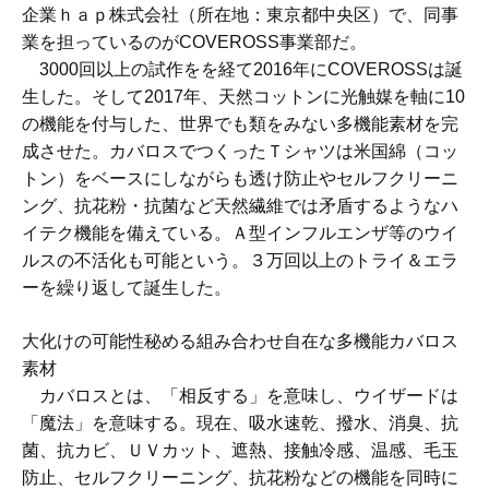
企業ｈａｐ株式会社（所在地：東京都中央区）で、同事
業を担っているのがCOVEROSS事業部だ。
3000回以上の試作をを経て2016年にCOVEROSSは誕
生した。そして2017年、天然コットンに光触媒を軸に10
の機能を付与した、世界でも類をみない多機能素材を完
成させた。カバロスでつくったＴシャツは米国綿（コッ
トン）をベースにしながらも透け防止やセルフクリーニ
ング、抗花粉・抗菌など天然繊維では矛盾するようなハ
イテク機能を備えている。Ａ型インフルエンザ等のウイ
ルスの不活化も可能という。３万回以上のトライ＆エラ
ーを繰り返して誕生した。
大化けの可能性秘める組み合わせ自在な多機能カバロス
素材
カバロスとは、「相反する」を意味し、ウイザードは
「魔法」を意味する。現在、吸水速乾、撥水、消臭、抗
菌、抗カビ、ＵＶカット、遮熱、接触冷感、温感、毛玉
防止、セルフクリーニング、抗花粉などの機能を同時に