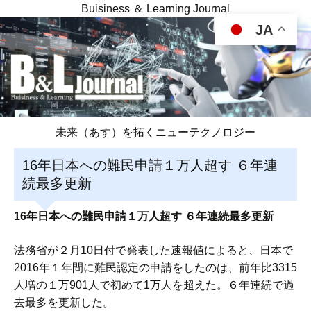
Buisiness ＆ Learning Journal
JA
未来（あす）を拓くニューテクノロジー
16年日本への難民申請１万人超す ６年連
続最多更新
16年日本への難民申請１万人超す ６年連続最多更新
法務省が２月10日付で発表した速報値によると、日本で
2016年１年間に難民認定の申請をしたのは、前年比3315
人増の１万901人で初めて1万人を超えた。６年連続で過
去最多を更新した。