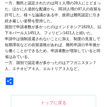
一方、難民と認定されたのは同１人増の28人にとどまっ
た。ほかに人道的な配慮から、同18人増の97人の在留を
許可した。様々な論議がある中、政府は難民認定に引き
続き厳しい姿勢を堅持した。
国別で申請者数が多かったのはインドネシア1829人、以
下ネパール人1451人、フィリピン1421人と続いた。
申請中は強制送還されないことに加え、制度の見直しで
短期滞在などの在留資格があれば、難民申請の半年後か
ら働くことができるため、申請者数が増加していると同
省はみている。
一方、国別で認定者が多かったのはアフガニスタン７
人、エチオピア４人、エルトリア３人など。
共
有
投
トップに戻る
稿