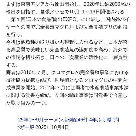
まずは東南アジアから輸出開始し、2020年に約2000尾の
輸出を目指す。幕張メッセで10月11～13日開催される
「第１回”日本の食品”輸出EXPO」に出展し、国内外バイ
ヤーとの間で完全養殖マグロおよび完全養殖ブリの商談
を行う。
今後は他魚種の取り扱いも視野に入れるなど、日本が誇
る高品質で美味しい完全養殖魚の認知度を高め、海外で
の市場を切り拓き、日本の一次産業の活性化に一層貢献
する。
両者は2010年７月、クロマグロの完全養殖事業における
技術協力提携を結び、世界初となるクロマグロの中間育
成事業を開始。2014年７月には両者で水産養殖事業水深
に関する覚書を締結。今回の輸出事業は同覚書で合意し
た取り組みの一つ。
25年1〜9月ラーメン店倒産46件 4年ぶり減 “淘
汰”一服
2025年10月4日