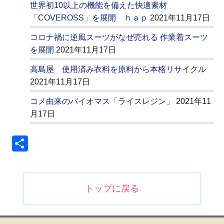
世界初10以上の機能を備えた快適素材
「COVEROSS」を展開 ｈａｐ
2021年11月17日
コロナ禍に逆風スーツがなぜ売れる 作業着スーツ
を展開
2021年11月17日
高島屋 使用済み衣料を原料から本格リサイクル
2021年11月17日
コメ由来のバイオマス「ライスレジン」
2021年11
月17日
共
有
投
トップに戻る
稿
ナ
ビ