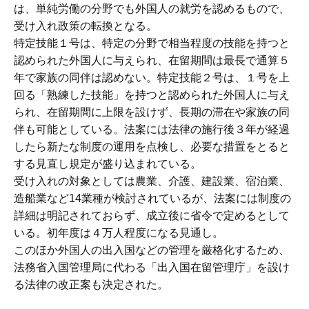
は、単純労働の分野でも外国人の就労を認めるもので、
受け入れ政策の転換となる。
特定技能１号は、特定の分野で相当程度の技能を持つと
認められた外国人に与えられ、在留期間は最長で通算５
年で家族の同伴は認めない。特定技能２号は、１号を上
回る「熟練した技能」を持つと認められた外国人に与え
られ、在留期間に上限を設けず、長期の滞在や家族の同
伴も可能としている。法案には法律の施行後３年が経過
したら新たな制度の運用を点検し、必要な措置をとると
する見直し規定が盛り込まれている。
受け入れの対象としては農業、介護、建設業、宿泊業、
造船業など14業種が検討されているが、法案には制度の
詳細は明記されておらず、成立後に省令で定めるとして
いる。初年度は４万人程度になる見通し。
このほか外国人の出入国などの管理を厳格化するため、
法務省入国管理局に代わる「出入国在留管理庁」を設け
る法律の改正案も決定された。