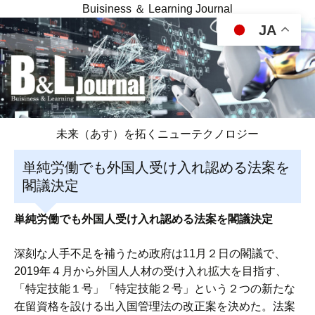
Buisiness ＆ Learning Journal
JA
未来（あす）を拓くニューテクノロジー
単純労働でも外国人受け入れ認める法案を
閣議決定
単純労働でも外国人受け入れ認める法案を閣議決定
深刻な人手不足を補うため政府は11月２日の閣議で、
2019年４月から外国人人材の受け入れ拡大を目指す、
「特定技能１号」「特定技能２号」という２つの新たな
在留資格を設ける出入国管理法の改正案を決めた。法案