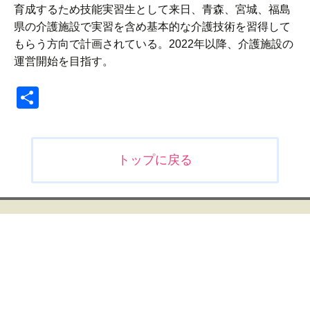
育成するため技能実習生として来日、青森、宮城、福島
県の介護施設で実習を含め基本的な介護技術を習得して
もらう方向で計画されている。2022年以降、介護施設の
運営開始を目指す。
共
有
投
トップに戻る
稿
ナ
ビ
ゲ
ー
シ
ョ
ン