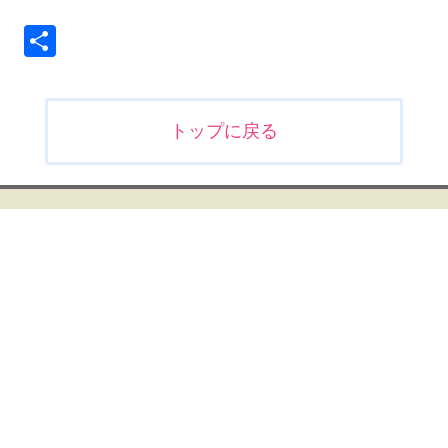
共
有
投
トップに戻る
稿
ナ
ビ
ゲ
ー
シ
ョ
ン