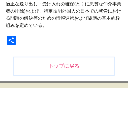
適正な送り出し・受け入れの確保(とくに悪質な仲介事業
者の排除)および、特定技能外国人の日本での就労におけ
る問題の解決等のための情報連携および協議の基本的枠
組みを定めている。
共
有
投
トップに戻る
稿
ナ
ビ
ゲ
ー
シ
ョ
ン