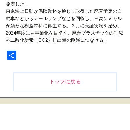
発表した。
東京海上日動が保険業務を通じて取得した廃棄予定の自
動車などからテールランプなどを回収し、三菱ケミカル
が新たな樹脂材料に再生する。３月に実証実験を始め、
2024年度にも事業化を目指す。廃棄プラスチックの削減
や二酸化炭素（CO2）排出量の削減につなげる。
共
有
投
トップに戻る
稿
ナ
ビ
ゲ
ー
シ
ョ