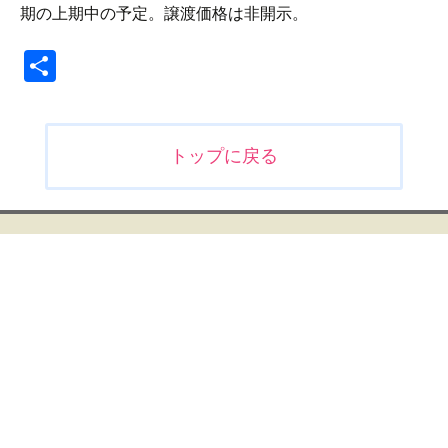
期の上期中の予定。譲渡価格は非開示。
共
有
投
トップに戻る
稿
ナ
ビ
ゲ
ー
シ
ョ
ン