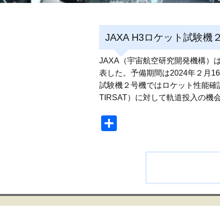
JAXA H3ロケット試験機２
JAXA（宇宙航空研究開発機構）は
表した。予備期間は2024年２月1
試験機２号機ではロケット性能確認用
TIRSAT）に対して軌道投入の機
共
有
投
稿
ナ
ビ
ゲ