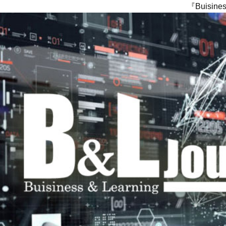
『Buisi