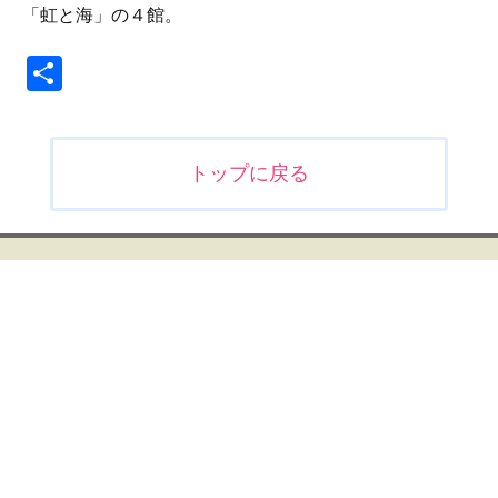
「虹と海」の４館。
共
有
投
トップに戻る
稿
ナ
ビ
ゲ
ー
シ
ョ
ン