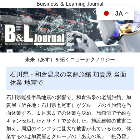
Buisiness ＆ Learning Journal
JA
未来（あす）を拓くニューテクノロジー
石川県・和倉温泉の老舗旅館 加賀屋 当面
休業 地震で
石川県能登半島地震の影響で、和倉温泉の老舗旅館、加
賀屋（所在地：石川県七尾市）がグループの４旅館を当
面休業する。１月末までの休業を決め、旅館側で予約を
キャンセルしたとサイトで公表した。施設建物の被害に
加え、周辺のインフラに甚大な被害が出ているため。休
業するのは加賀屋とグループの「あえの風」「松乃碧」