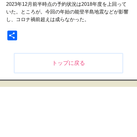
2023年12月前半時点の予約状況は2018年度を上回って
いた。ところが。今回の年始の能登半島地震などが影響
し、コロナ禍前超えは成らなかった。
共
有
投
トップに戻る
稿
ナ
ビ
ゲ
ー
シ
ョ
ン