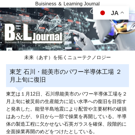
Buisiness ＆ Learning Journal
JA
未来（あす）を拓くニューテクノロジー
東芝 石川・能美市のパワー半導体工場 ２
月上旬に復旧
東芝は１月12日、石川県能美市のパワー半導体工場を２
月上旬に被災前の生産能力に近い水準への復旧を目指す
と発表した。能登半島地震により配管や主要材料の破損
はあったが、９日から一部で操業を再開している。半導
体の製造工程に欠かせない石英ガラスを確保、段階的に
全面操業再開のめどをつけたとしている。