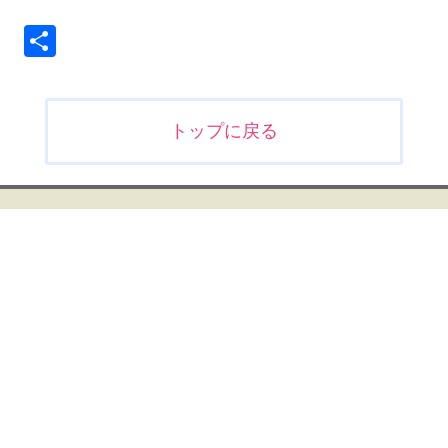
共
有
投
トップに戻る
稿
ナ
ビ
ゲ
ー
シ
ョ
ン