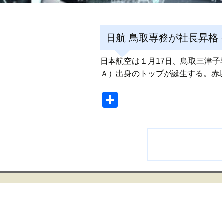
日航 鳥取専務が社長昇格
日本航空は１月17日、鳥取三津
Ａ）出身のトップが誕生する。赤
共
有
投
稿
ナ
ビ
ゲ
ー
シ