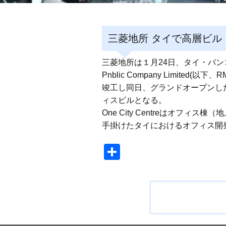
三菱地所 タイで高層ビル「On
三菱地所は１月24日、タイ・バンコ
Pnblic Company Limite
竣工し同日、グランドオープンした
ィスビルとなる。
One City Centreはオフ
手掛けたタイにおけるオフィス開
共
有
投
稿
ナ