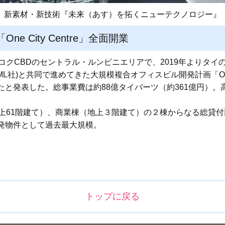
新素材・新技術『未来（あす）を拓くニューテクノロジー』
e City Centre」全面開業
クCBDのセントラル・ルンピニエリアで、2019年よりタイの大手
d(以下、RML社)と共同で進めてきた大規模複合オフィスビル開発計画「One 
と発表した。総事業費は約88億タイバーツ（約361億円）。
ィス棟（地上61階建て）、商業棟（地上３階建て）の２棟からなる総貸
発物件として過去最大規模。
トップに戻る