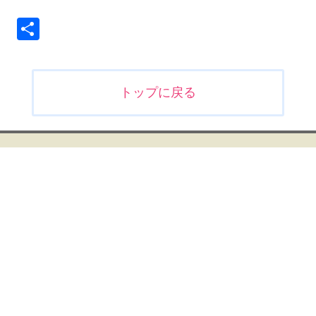
共
有
投
トップに戻る
稿
ナ
ビ
ゲ
ー
シ
ョ
ン