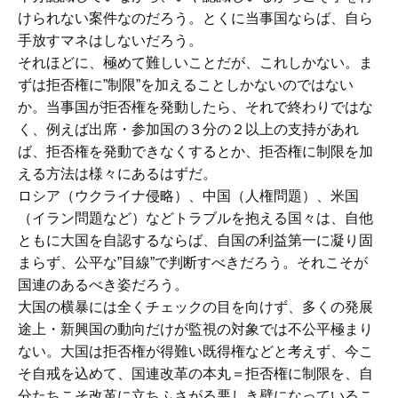
けられない案件なのだろう。とくに当事国ならば、自ら
手放すマネはしないだろう。
それほどに、極めて難しいことだが、これしかない。ま
ずは拒否権に”制限”を加えることしかないのではない
か。当事国が拒否権を発動したら、それで終わりではな
く、例えば出席・参加国の３分の２以上の支持があれ
ば、拒否権を発動できなくするとか、拒否権に制限を加
える方法は様々にあるはずだ。
ロシア（ウクライナ侵略）、中国（人権問題）、米国
（イラン問題など）などトラブルを抱える国々は、自他
ともに大国を自認するならば、自国の利益第一に凝り固
まらず、公平な”目線”で判断すべきだろう。それこそが
国連のあるべき姿だろう。
大国の横暴には全くチェックの目を向けず、多くの発展
途上・新興国の動向だけが監視の対象では不公平極まり
ない。大国は拒否権が得難い既得権などと考えず、今こ
そ自戒を込めて、国連改革の本丸＝拒否権に制限を、自
分たちこそ改革に立ちふさがる悪しき壁になっているこ