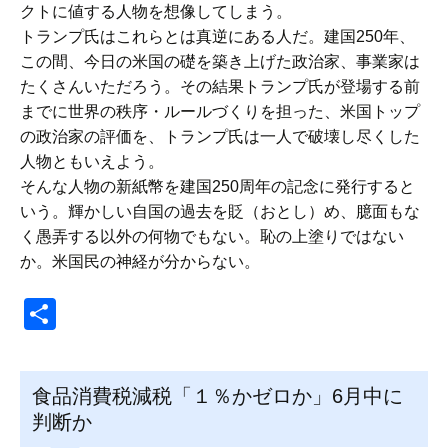
クトに値する人物を想像してしまう。
トランプ氏はこれらとは真逆にある人だ。建国250年、
この間、今日の米国の礎を築き上げた政治家、事業家は
たくさんいただろう。その結果トランプ氏が登場する前
までに世界の秩序・ルールづくりを担った、米国トップ
の政治家の評価を、トランプ氏は一人で破壊し尽くした
人物ともいえよう。
そんな人物の新紙幣を建国250周年の記念に発行すると
いう。輝かしい自国の過去を貶（おとし）め、臆面もな
く愚弄する以外の何物でもない。恥の上塗りではない
か。米国民の神経が分からない。
共
有
食品消費税減税「１％かゼロか」6月中に
判断か