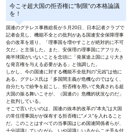
今こそ超大国の拒否権に”制限”の本格論議
を！
国連のグテレス事務総長が５月20日、日本記者クラブで
記者会見し、機能不全との批判がある国連安全保障理事
会の改革を巡り、「理事国を増やすことが絶対的に不可
欠だ」と主張した。また、安保理の理事国にアフリカ、
南半球国がいないことを念頭に「発展途上国により大き
な発言権を与える必要がある」と強調した。
しかし、今の国連に対する機能不全批判の”元凶”は他に
ある。グテレス氏は「多国間主義が危機なのではなく、
自分たちで紛争を起こし、拒否権を用いて免責される超
大国の振る舞いこそが、（国連の）危機的状況なのだ」
と批判している。
そこで言いたいのは、国連の抜本的改革の”本丸”は大国
の常任理事国がが保有する拒否権に”メス”を入れること
だ。このことはすべての当事国はじめ国連関係者らが、
十分認識していながら、いや認識しいるからこそ手を付