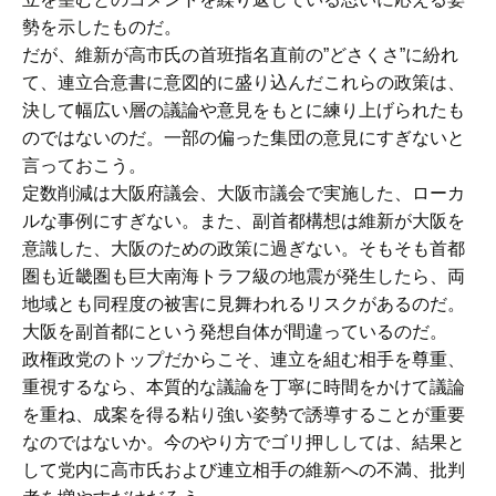
勢を示したものだ。
だが、維新が高市氏の首班指名直前の”どさくさ”に紛れ
て、連立合意書に意図的に盛り込んだこれらの政策は、
決して幅広い層の議論や意見をもとに練り上げられたも
のではないのだ。一部の偏った集団の意見にすぎないと
言っておこう。
定数削減は大阪府議会、大阪市議会で実施した、ローカ
ルな事例にすぎない。また、副首都構想は維新が大阪を
意識した、大阪のための政策に過ぎない。そもそも首都
圏も近畿圏も巨大南海トラフ級の地震が発生したら、両
地域とも同程度の被害に見舞われるリスクがあるのだ。
大阪を副首都にという発想自体が間違っているのだ。
政権政党のトップだからこそ、連立を組む相手を尊重、
重視するなら、本質的な議論を丁寧に時間をかけて議論
を重ね、成案を得る粘り強い姿勢で誘導することが重要
なのではないか。今のやり方でゴリ押ししては、結果と
して党内に高市氏および連立相手の維新への不満、批判