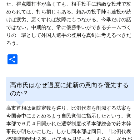
た、得点圏打率が高くても、相手投手に精緻な投球で攻
められては、打ち損じもある。頼みの投手陣も連投が続
けば疲労、悪くすれば故障にもつながる。今季だけの話
ではない。中期的な、常に優勝争いができるチームづく
りの一環として外国人選手の登用を真剣に考えるべきだ
ろう。
共
有
高市氏はなぜ過度に維新の意向を優先する
のか？
高市首相は衆院定数を巡り、比例代表を削減する法案を
今国会中にまとめるよう自民党側に指示したという。党
本部で６月４日開かれた選挙制度改革本部総会で鈴木幹
事長が明らかにした。しかし同本部は同日、「比例代表
45議席削減する案」の了承を見送った。むろん、それが