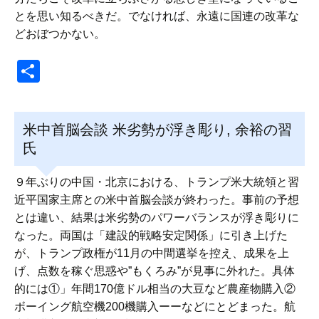
とを思い知るべきだ。でなければ、永遠に国連の改革な
どおぼつかない。
共
有
米中首脳会談 米劣勢が浮き彫り, 余裕の習
氏
９年ぶりの中国・北京における、トランプ米大統領と習
近平国家主席との米中首脳会談が終わった。事前の予想
とは違い、結果は米劣勢のパワーバランスが浮き彫りに
なった。両国は「建設的戦略安定関係」に引き上げた
が、トランプ政権が11月の中間選挙を控え、成果を上
げ、点数を稼ぐ思惑や”もくろみ”が見事に外れた。具体
的には①」年間170億ドル相当の大豆など農産物購入②
ボーイング航空機200機購入ーーなどにとどまった。航