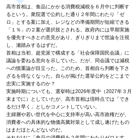
高市首相は、食品にかかる消費税減税を６月中に判断す
るという。衆院選で公約した通り２年間にわたり「ゼ
ロ」とする案に加え、レジなどの準備期間が短縮できる
「１％」の２案が選択肢とされる。政府内には早期実施
を優先すべきとの意見があり、ぎりぎりまで世論を注視
し、瀬踏みするはずだ。
首相は当初、超党派で構成する「社会保障国民会議」に
議論を委ねる意向を示していた。だが、同会議では減税
への慎重論が目立った。このため、首相自ら判断を下さ
ざるを得なくなった。自らが掲げた選挙公約をどこまで
忠実に実施するのか？
実施時期についても、選挙時は2026年度中（2027年３月
末までに）としていたが、高市首相は現時点では「でき
るだけ早く」としかコメントしていない。
主婦層や若い世代を中心に支持率が高い高市政権だが、
消費者への具体的な物価高騰対策として成し遂げたもの
はまだほとんどないのだ。
それだけに「食品の消費税を２年間にわたりゼロとす