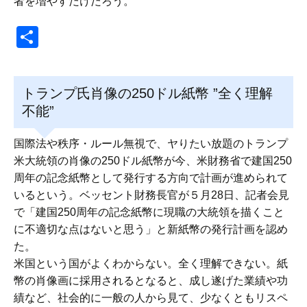
者を増やすだけだろう。
共
有
トランプ氏肖像の250ドル紙幣 ”全く理解
不能”
国際法や秩序・ルール無視で、ヤりたい放題のトランプ
米大統領の肖像の250ドル紙幣が今、米財務省で建国250
周年の記念紙幣として発行する方向で計画が進められて
いるという。ベッセント財務長官が５月28日、記者会見
で「建国250周年の記念紙幣に現職の大統領を描くこと
に不適切な点はないと思う」と新紙幣の発行計画を認め
た。
米国という国がよくわからない。全く理解できない。紙
幣の肖像画に採用されるとなると、成し遂げた業績や功
績など、社会的に一般の人から見て、少なくともリスペ