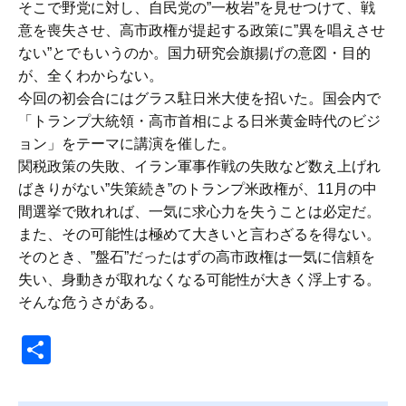
そこで野党に対し、自民党の”一枚岩”を見せつけて、戦
意を喪失させ、高市政権が提起する政策に”異を唱えさせ
ない”とでもいうのか。国力研究会旗揚げの意図・目的
が、全くわからない。
今回の初会合にはグラス駐日米大使を招いた。国会内で
「トランプ大統領・高市首相による日米黄金時代のビジ
ョン」をテーマに講演を催した。
関税政策の失敗、イラン軍事作戦の失敗など数え上げれ
ばきりがない”失策続き”のトランプ米政権が、11月の中
間選挙で敗れれば、一気に求心力を失うことは必定だ。
また、その可能性は極めて大きいと言わざるを得ない。
そのとき、”盤石”だったはずの高市政権は一気に信頼を
失い、身動きが取れなくなる可能性が大きく浮上する。
そんな危うさがある。
共
有