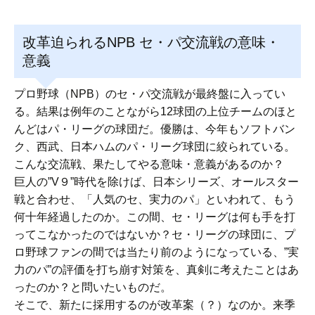
有
改革迫られるNPB セ・パ交流戦の意味・
意義
プロ野球（NPB）のセ・パ交流戦が最終盤に入ってい
る。結果は例年のことながら12球団の上位チームのほと
んどはパ・リーグの球団だ。優勝は、今年もソフトバン
ク、西武、日本ハムのパ・リーグ球団に絞られている。
こんな交流戦、果たしてやる意味・意義があるのか？
巨人の”V９”時代を除けば、日本シリーズ、オールスター
戦と合わせ、「人気のセ、実力のパ」といわれて、もう
何十年経過したのか。この間、セ・リーグは何も手を打
ってこなかったのではないか？セ・リーグの球団に、プ
ロ野球ファンの間では当たり前のようになっている、”実
力のパ”の評価を打ち崩す対策を、真剣に考えたことはあ
ったのか？と問いたいものだ。
そこで、新たに採用するのが改革案（？）なのか。来季