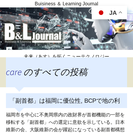
Buisiness ＆ Learning Journal
JA
未来（あす）を拓くニューテクノロジー
care
のすべての投稿
「副首都」は福岡に優位性, BCPで地の利
福岡市を中心に不奥岡県内の政財界が首都機能の一部を
移転する「副首都」への選定に意欲を示している。日本
維新の会、大阪維新の会が躍起になっている副首都構想