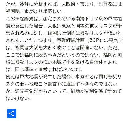
だが、冷静に分析すれば、大阪府・市より、副首都には
福岡県・市がより相応しい。
この主な論拠は、想定されている南海トラフ級の巨大地
震が発生した場合、大阪は東京と同等の被災リスクが予
想されるのに対し、福岡は圧倒的に被災リスクが低いと
されることだ。つまり、事業継続計画（BCP）の観点で
は、福岡は大阪を大きく凌ぐことは間違いない。ただ、
ここでは福岡に絞るべきだというのではない。福岡と同
様に被災リスクの低い地域で手を挙げる自治体があれ
ば、同じ基準で選考すればいいのだ。
例えば巨大地震が発生した場合、東京都とは同時被災リ
スクの低い地域こそ副首都に選定すべきなのではない
か。連立与党だからといって、維新が党利党略で進めて
はいけない。
共
有