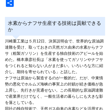
共
有
水素からナフサ生産する技術は貢献できる
か
川崎重工業は５月12日、決算説明会で、世界的な原油調
達難を受け、取っておきの天然ガス由来の水素からナフ
サ（粗製ガソリン）を生産する独自技術のアピールを始
めた。橋本康彦社長は「水素を使ってガソリンやナフサ
をつくれると知らない人がまだ多い。いろいろな方に紹
介し、期待を寄せられている」と話した。
ナフサは原油から製造するのが一般的だ。だが、中東情
勢の悪化でホルムズ海峡の事実上の封鎖が続き価格が急
上昇し、先行きが見通せない。この長期的な原油調達難
で産業界だけでなく、一般生活者の暮らしにも大きな影
を落としている。
同社の独自技術で、天然ガス由来の水素などを活用すれ