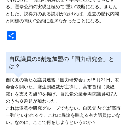
る」選挙公約の実現は極めて”重い”決断になる。きちん
とした、説得力のある説明がなければ、過去の歴代内閣
と同様の”軽い”公約に過ぎなかったことになる。
共
有
自民議員の8割超加盟の「国力研究会」と
は？
自民党の新たな議員連盟「国力研究会」が５月21日、初
会合を開いた。麻生副総裁が主導し、高市首相（党総
裁）を支える旗印を掲げ、自民党の衆参両院議員417人
のうち８割超が加わった。
これは派閥や研究グループでもない。自民党内では”高市
一強”といわれる今、これに異論を唱える有力議員はいな
い。なのに、ここで何をしようというのか？