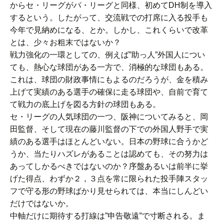
からセ・リーグがパ・リーグと同様、初めてDH制を導入
するという。したがって、交流戦での打席に入る投手も
今年で見納めになる、とか。しかし、これくらいで改革
とは、少々お粗末ではないか？
戦力強化の一環としての、例えば”助っ人”外国人につい
ても、熱心な球団がある一方で、消極的な球団もある。
これは、球団の財政事情にもよるのだろうが、金を積み
上げて実績のある選手の確保に走る球団や、自前で育て
て戦力の底上げを図る方針の球団もある。
セ・リーグの人気球団の一つ、阪神についてみると、岡
田監督、そして現在の藤川監督の下での外国人野手で実
績のある選手はほとんどいない。日本の野球に合うかど
うか、当たりハズレがあることは認めても、その努力は
あってしかるべきではないのか？序盤あるいは前半に挙
げた得点、わずか２，３点を常に限られた投手陣スタッ
フで守る形の野球ばかり見せられては、本当にしんどい
だけではないか。
中軸だけに期待する打線は”申告敬遠”で寸断される。ま