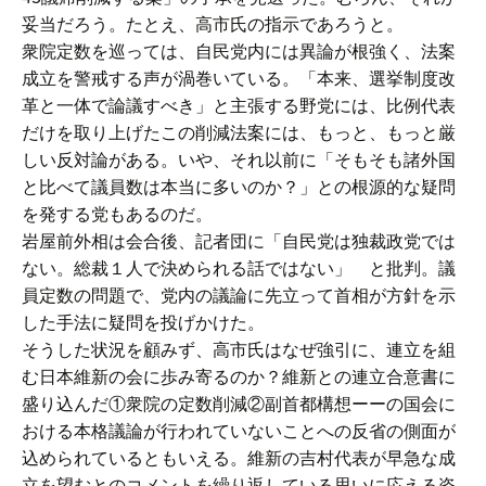
妥当だろう。たとえ、高市氏の指示であろうと。
衆院定数を巡っては、自民党内には異論が根強く、法案
成立を警戒する声が渦巻いている。「本来、選挙制度改
革と一体で論議すべき」と主張する野党には、比例代表
だけを取り上げたこの削減法案には、もっと、もっと厳
しい反対論がある。いや、それ以前に「そもそも諸外国
と比べて議員数は本当に多いのか？」との根源的な疑問
を発する党もあるのだ。
岩屋前外相は会合後、記者団に「自民党は独裁政党では
ない。総裁１人で決められる話ではない」 と批判。議
員定数の問題で、党内の議論に先立って首相が方針を示
した手法に疑問を投げかけた。
そうした状況を顧みず、高市氏はなぜ強引に、連立を組
む日本維新の会に歩み寄るのか？維新との連立合意書に
盛り込んだ①衆院の定数削減②副首都構想ーーの国会に
おける本格議論が行われていないことへの反省の側面が
込められているともいえる。維新の吉村代表が早急な成
立を望むとのコメントを繰り返している思いに応える姿