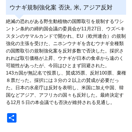
ウナギ規制強化案 否決, 米, アジア反対
絶滅の恐れがある野生動植物の国際取引を規制するワシ
ントン条約の締約国会議の委員会が11月27日、ウズベキ
スタンのサマルカンドで開かれ、EU（欧州連合）の規制
強化の主張を受けた、ニホンウナギを含むウナギ全種類
の国際取引の規制強化案を反対多数で否決した。採択さ
れれば取引価格が上昇、ウナギが日本の食卓から遠のく
可能性があったが、今回はひとまず回避された。
143カ国が無記名で投票し、賛成35票、反対100票、棄権
８票だった。採択には３分の２以上の賛成が必要だっ
た。日本の水産庁は反対を表明し、米国に加え中国、韓
国などアジア、アフリカの国々も反対した。最終決定す
る12月５日の本会議でも否決が維持される見通し。
共
有