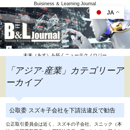
Buisiness ＆ Learning Journal
JA
未来（あす）を拓くニューテクノロジー
「アジア-産業」カテゴリーア
ーカイブ
公取委 スズキ子会社を下請法違反で勧告
公正取引委員会は近く、スズキの子会社、スニック（本