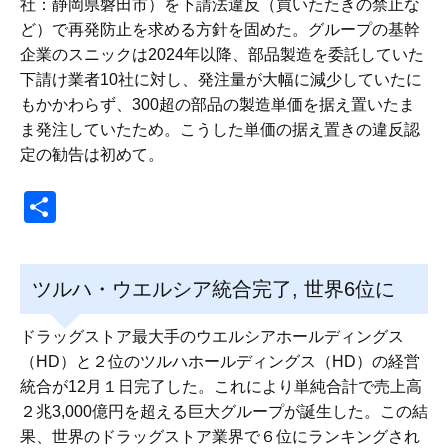
社：静岡県磐田市）を下請法違反（買いたたきの禁止な
ど）で再発防止を求める方針を固めた。グループの基幹
企業のスニックは2024年以降、部品製造を委託していた
下請け業者10社に対し、発注量が大幅に減少していたに
もかかわらず、300超の部品の製造単価を据え置いたま
ま発注していたため。こうした単価の据え置きの違反認
定の勧告は初めて。
共
有
ツルハ・ウエルシア統合完了, 世界6位に
ドラッグストア最大手のウエルシアホールディングス
（HD）と２位のツルハホールディングス（HD）の経営
統合が12月１日完了した。これにより単純合計で売上高
２兆3,000億円を超える巨大グループが誕生した。この結
果、世界のドラッグストア業界で６位にランキングされ