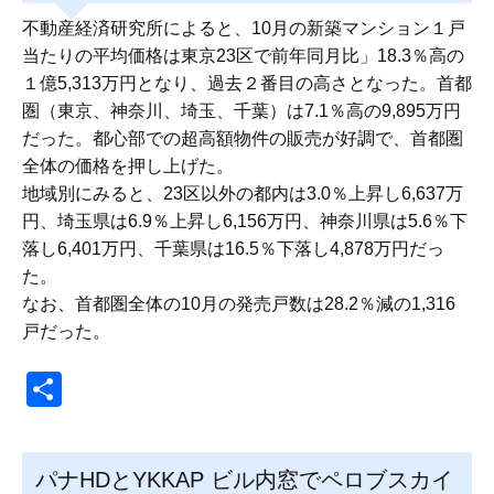
不動産経済研究所によると、10月の新築マンション１戸
当たりの平均価格は東京23区で前年同月比」18.3％高の
１億5,313万円となり、過去２番目の高さとなった。首都
圏（東京、神奈川、埼玉、千葉）は7.1％高の9,895万円
だった。都心部での超高額物件の販売が好調で、首都圏
全体の価格を押し上げた。
地域別にみると、23区以外の都内は3.0％上昇し6,637万
円、埼玉県は6.9％上昇し6,156万円、神奈川県は5.6％下
落し6,401万円、千葉県は16.5％下落し4,878万円だっ
た。
なお、首都圏全体の10月の発売戸数は28.2％減の1,316
戸だった。
共
有
パナHDとYKKAP ビル内窓でペロブスカイ