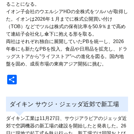
ることになる。
イオン子会社のウエルシアHDの全株式をツルハが取得し
た。イオンは2026年１月までに株式公開買い付け
（TOB）などでツルは株式の保有比率を50.9％まで高め
て連結子会社化し傘下に抱える形を取る。
両社はそれぞれ独自に展開していたPBを統一し、2026
年春にも新たなPBを投入。食品や日用品を拡充し、ドラ
ッグストアから”ライフストア”への進化を図る。国内地
盤を固め、成長市場の東南アジア開拓に挑む。
共
有
ダイキン サウジ・ジェッダ近郊で新工場
ダイキン工業は11月27日、サウジアラビアのジェッダ近
郊で空調機器の新工場の建設を開始したと発表した。26
日に現地で起工式を執り行った。新工場では同国および