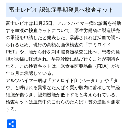
富士レビオ 認知症早期発見へ検査キット
富士レビオは11月25日、アルツハイマー病の診断を補助
する血液の検査キットについて、厚生労働省に製造販売
の承認を申請したと発表した。承認されれば採血で調べ
られるため、現行の高額な画像検査の「アミロイド
PET」や、腰から針を刺す脳脊髄検査に比べ、患者の負
担が大幅に軽減され、早期診断に結び付くことが期待さ
れる。この検査キットは、米食品医薬品曲（FDA）が今
年５月に承認している。
アルツハイマー病は「アミロイドβ（ベータ）」や「タ
ウ」と呼ばれる異常なたんぱく質が脳内に蓄積して神経
細胞が傷つき、認知機能が低下すると考えられている。
検査キットは血漿中のこれらのたんぱく質の濃度を測定
する。
共