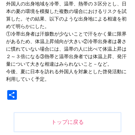
外国人の出身地域を冷帯、温帯、熱帯の３区分とし、日
本の夏の環境を模擬した複数の場合におけるリスクを試
算した。その結果、以下のような出身地による相違を初
めて明らかにした。
①冷帯出身者は汗腺数が少ないことで汗をかく量に限界
があるため、体温上昇傾向が大きい②冷帯出身者は暑さ
に慣れていない場合には、温帯の人に比べて体温上昇は
２～３倍になる③熱帯と温帯出身者では体温上昇、発汗
量について大きな相違はみられないこと－など。
今後、夏に日本を訪れる外国人を対象とした啓発活動に
利用していく予定。
共
有
投
トップに戻る
稿
ナ