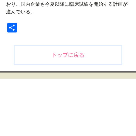
おり、国内企業も今夏以降に臨床試験を開始する計画が
進んでいる。
共
有
投
トップに戻る
稿
ナ
ビ
ゲ
ー
シ
ョ
ン