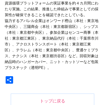
資源循環プラットフォームの実証事業を約４カ月間にわ
たり実施。この結果、推進した枠組みで事業としての採
算性が確保できることを確認できたとしている。
協力するアパレル企業はオンワード樫山（本社：東京地
中央区）、三陽商会（本社：東京都新宿区）、シップス
（本社：東京都中央区）。参加企業はセンコー商事（本
社：東京都江東区）、東京納品代行（本社：千葉県市川
市）、アクロストランスポート（本社：東京都江東
区）、テラレム（本社：東京都中央区）、豊通ケミプラ
ス、ナクシス（本社：東京都渋谷区）など。回収対象は
納品時のハンガーカバー、ニット・カットソーなど包装
プラスチック（透明PE）。
共
有
投
トップに戻る
稿