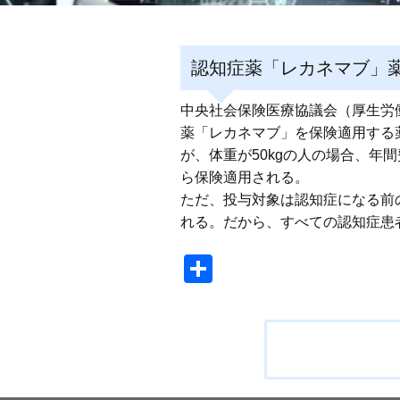
認知症薬「レカネマブ」薬
中央社会保険医療協議会（厚生労
薬「レカネマブ」を保険適用する
が、体重が50kgの人の場合、年
ら保険適用される。
ただ、投与対象は認知症になる前
れる。だから、すべての認知症患
共
有
投
稿
ナ