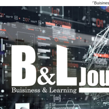
『Buisi