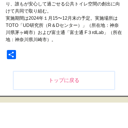
り、誰もが安心して過ごせる公共トイレ空間の創出に向
けて共同で取り組む。
実施期間は2024年１月15〜12月末の予定。実施場所は
TOTO「UD研究所（R＆Dセンター）」（所在地：神奈
川県茅ヶ崎市）および富士通「富士通 F３rdLab」（所在
地：神奈川県川崎市）。
共
有
投
トップに戻る
稿
ナ
ビ
ゲ
ー
シ
ョ