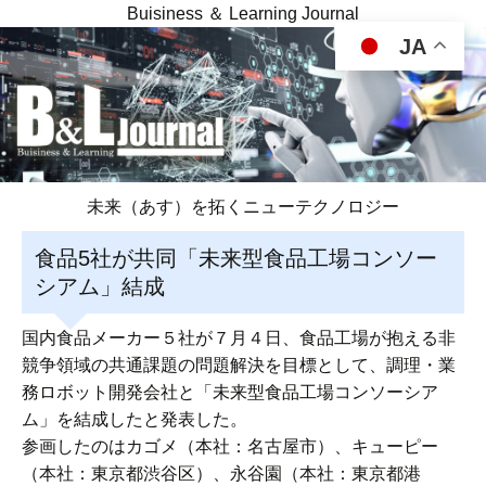
Buisiness ＆ Learning Journal
JA
未来（あす）を拓くニューテクノロジー
食品5社が共同「未来型食品工場コンソー
シアム」結成
国内食品メーカー５社が７月４日、食品工場が抱える非
競争領域の共通課題の問題解決を目標として、調理・業
務ロボット開発会社と「未来型食品工場コンソーシア
ム」を結成したと発表した。
参画したのはカゴメ（本社：名古屋市）、キューピー
（本社：東京都渋谷区）、永谷園（本社：東京都港