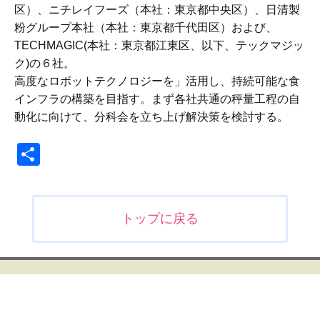
区）、ニチレイフーズ（本社：東京都中央区）、日清製
粉グループ本社（本社：東京都千代田区）および、
TECHMAGIC(本社：東京都江東区、以下、テックマジッ
ク)の６社。
高度なロボットテクノロジーを」活用し、持続可能な食
インフラの構築を目指す。まず各社共通の秤量工程の自
動化に向けて、分科会を立ち上げ解決策を検討する。
共
有
投
トップに戻る
稿
ナ
ビ
ゲ
ー
シ