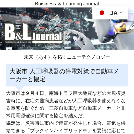
Buisiness ＆ Learning Journal
JA
未来（あす）を拓くニューテクノロジー
大阪市 人工呼吸器の停電対策で自動車メ
ーカーと協定
大阪市は９月４日、南海トラフ巨大地震などの大規模災
害時に、在宅の難病患者などが人工呼吸器を使えなくな
る事態を防ぐため、三菱自動車など自動車メーカーと非
常用電源確保に関する協定を結んだ。
協定は、災害時に市内で停電が発生した場合、電気を供
給できる「プラグインハイブリッド車」を要請に応じて