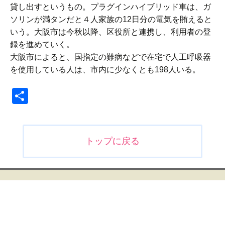
貸し出すというもの。プラグインハイブリッド車は、ガ
ソリンが満タンだと４人家族の12日分の電気を賄えると
いう。大阪市は今秋以降、区役所と連携し、利用者の登
録を進めていく。
大阪市によると、国指定の難病などで在宅で人工呼吸器
を使用している人は、市内に少なくとも198人いる。
共
有
投
トップに戻る
稿
ナ
ビ
ゲ
ー
シ
ョ