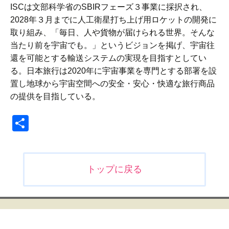
ISCは文部科学省のSBIRフェーズ３事業に採択され、
2028年３月までに人工衛星打ち上げ用ロケットの開発に
取り組み、「毎日、人や貨物が届けられる世界。そんな
当たり前を宇宙でも。」というビジョンを掲げ、宇宙往
還を可能とする輸送システムの実現を目指すとしてい
る。日本旅行は2020年に宇宙事業を専門とする部署を設
置し地球から宇宙空間への安全・安心・快適な旅行商品
の提供を目指している。
共
有
投
トップに戻る
稿
ナ
ビ
ゲ
ー