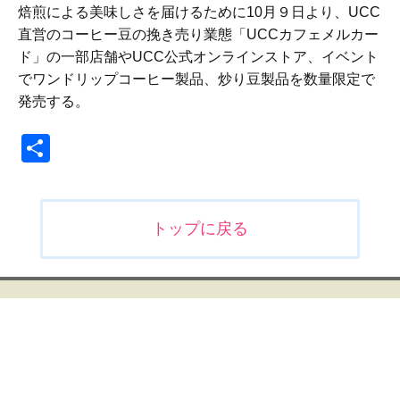
焙煎による美味しさを届けるために10月９日より、UCC
直営のコーヒー豆の挽き売り業態「UCCカフェメルカー
ド」の一部店舗やUCC公式オンラインストア、イベント
でワンドリップコーヒー製品、炒り豆製品を数量限定で
発売する。
共
有
投
トップに戻る
稿
ナ
ビ
ゲ
ー
シ
ョ
ン