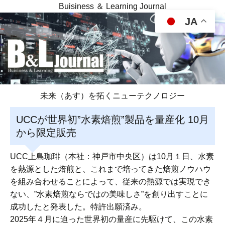
Buisiness ＆ Learning Journal
JA
未来（あす）を拓くニューテクノロジー
UCCが世界初”水素焙煎”製品を量産化 10月
から限定販売
UCC上島珈琲（本社：神戸市中央区）は10月１日、水素
を熱源とした焙煎と、これまで培ってきた焙煎ノウハウ
を組み合わせることによって、従来の熱源では実現でき
ない、”水素焙煎ならではの美味しさ”を創り出すことに
成功したと発表した。特許出願済み。
2025年４月に迫った世界初の量産に先駆けて、この水素