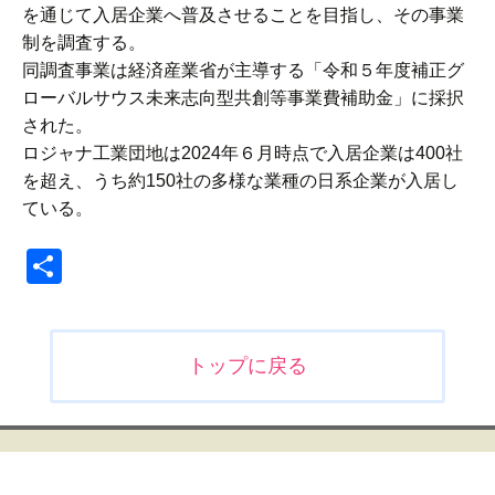
を通じて入居企業へ普及させることを目指し、その事業
制を調査する。
同調査事業は経済産業省が主導する「令和５年度補正グ
ローバルサウス未来志向型共創等事業費補助金」に採択
された。
ロジャナ工業団地は2024年６月時点で入居企業は400社
を超え、うち約150社の多様な業種の日系企業が入居し
ている。
共
有
投
トップに戻る
稿
ナ
ビ
ゲ
ー