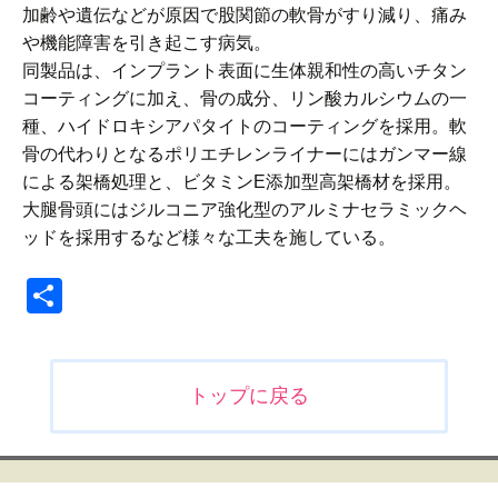
加齢や遺伝などが原因で股関節の軟骨がすり減り、痛み
や機能障害を引き起こす病気。
同製品は、インプラント表面に生体親和性の高いチタン
コーティングに加え、骨の成分、リン酸カルシウムの一
種、ハイドロキシアパタイトのコーティングを採用。軟
骨の代わりとなるポリエチレンライナーにはガンマー線
による架橋処理と、ビタミンE添加型高架橋材を採用。
大腿骨頭にはジルコニア強化型のアルミナセラミックヘ
ッドを採用するなど様々な工夫を施している。
共
有
投
トップに戻る
稿
ナ
ビ
ゲ